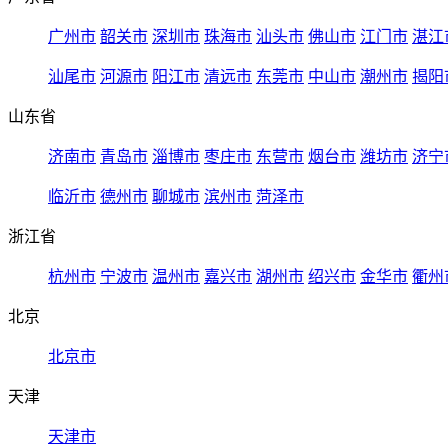
广州市
韶关市
深圳市
珠海市
汕头市
佛山市
江门市
湛江
汕尾市
河源市
阳江市
清远市
东莞市
中山市
潮州市
揭阳
山东省
济南市
青岛市
淄博市
枣庄市
东营市
烟台市
潍坊市
济宁
临沂市
德州市
聊城市
滨州市
菏泽市
浙江省
杭州市
宁波市
温州市
嘉兴市
湖州市
绍兴市
金华市
衢州
北京
北京市
天津
天津市