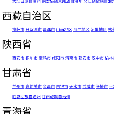
大理白族自治州
德宏傣族景颇族自治州
怒江傈僳族自治
西藏自治区
拉萨市
日喀则市
昌都市
山南地区
那曲地区
阿里地区
林
陕西省
西安市
铜川市
宝鸡市
咸阳市
渭南市
延安市
汉中市
榆林
甘肃省
兰州市
嘉峪关市
金昌市
白银市
天水市
武威市
张掖市
平
临夏回族自治州
甘南藏族自治州
青海省