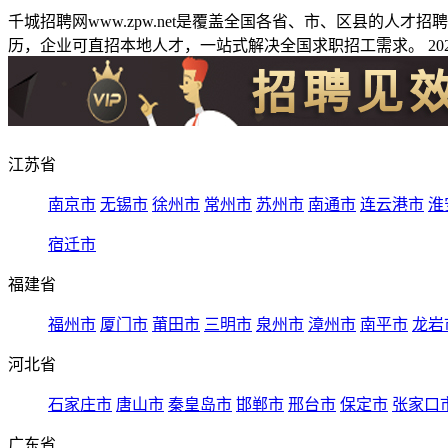
千城招聘网www.zpw.net是覆盖全国各省、市、区县的人
历，企业可直招本地人才，一站式解决全国求职招工需求。 2026
江苏省
南京市
无锡市
徐州市
常州市
苏州市
南通市
连云港市
淮
宿迁市
福建省
福州市
厦门市
莆田市
三明市
泉州市
漳州市
南平市
龙岩
河北省
石家庄市
唐山市
秦皇岛市
邯郸市
邢台市
保定市
张家口
广东省