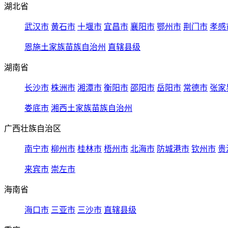
湖北省
武汉市
黄石市
十堰市
宜昌市
襄阳市
鄂州市
荆门市
孝感
恩施土家族苗族自治州
直辖县级
湖南省
长沙市
株洲市
湘潭市
衡阳市
邵阳市
岳阳市
常德市
张家
娄底市
湘西土家族苗族自治州
广西壮族自治区
南宁市
柳州市
桂林市
梧州市
北海市
防城港市
钦州市
贵
来宾市
崇左市
海南省
海口市
三亚市
三沙市
直辖县级