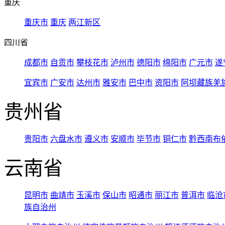
重庆
重庆市
重庆
两江新区
四川省
成都市
自贡市
攀枝花市
泸州市
德阳市
绵阳市
广元市
遂
宜宾市
广安市
达州市
雅安市
巴中市
资阳市
阿坝藏族羌
贵州省
贵阳市
六盘水市
遵义市
安顺市
毕节市
铜仁市
黔西南布
云南省
昆明市
曲靖市
玉溪市
保山市
昭通市
丽江市
普洱市
临沧
族自治州