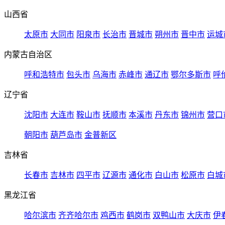
山西省
太原市
大同市
阳泉市
长治市
晋城市
朔州市
晋中市
运城
内蒙古自治区
呼和浩特市
包头市
乌海市
赤峰市
通辽市
鄂尔多斯市
呼
辽宁省
沈阳市
大连市
鞍山市
抚顺市
本溪市
丹东市
锦州市
营口
朝阳市
葫芦岛市
金普新区
吉林省
长春市
吉林市
四平市
辽源市
通化市
白山市
松原市
白城
黑龙江省
哈尔滨市
齐齐哈尔市
鸡西市
鹤岗市
双鸭山市
大庆市
伊