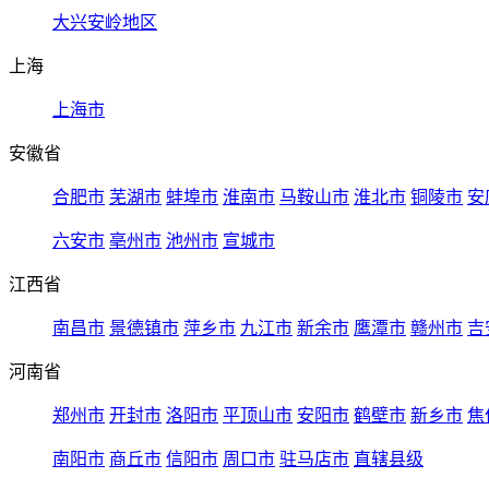
大兴安岭地区
上海
上海市
安徽省
合肥市
芜湖市
蚌埠市
淮南市
马鞍山市
淮北市
铜陵市
安
六安市
亳州市
池州市
宣城市
江西省
南昌市
景德镇市
萍乡市
九江市
新余市
鹰潭市
赣州市
吉
河南省
郑州市
开封市
洛阳市
平顶山市
安阳市
鹤壁市
新乡市
焦
南阳市
商丘市
信阳市
周口市
驻马店市
直辖县级