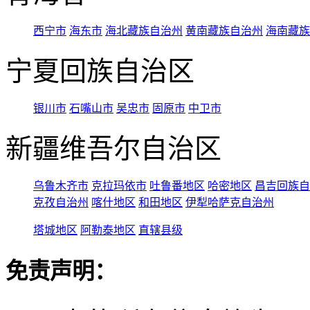
西宁市
海东市
海北藏族自治州
黄南藏族自治州
海南藏族
宁夏回族自治区
银川市
石嘴山市
吴忠市
固原市
中卫市
新疆维吾尔自治区
乌鲁木齐市
克拉玛依市
吐鲁番地区
哈密地区
昌吉回族自
克孜自治州
喀什地区
和田地区
伊犁哈萨克自治州
塔城地区
阿勒泰地区
直辖县级
免责声明：